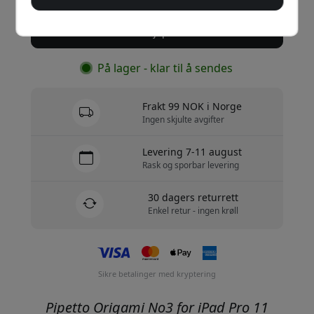
Kjøp nå
På lager - klar til å sendes
Frakt 99 NOK i Norge
Ingen skjulte avgifter
Levering 7-11 august
Rask og sporbar levering
30 dagers returrett
Enkel retur - ingen krøll
Sikre betalinger med kryptering
Pipetto Origami No3 for iPad Pro 11