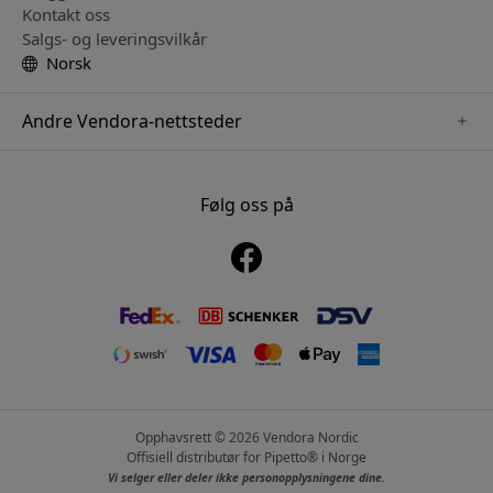
Kontakt oss
Salgs- og leveringsvilkår
Norsk
Andre Vendora-nettsteder
www.alogic.se
www.clickandgrow.se
Følg oss på
www.paperlike.se
www.herqs.se
www.just-mobile.se
www.nordicsmartlight.se
www.myfirst.se
Opphavsrett © 2026 Vendora Nordic
Offisiell distributør for Pipetto® i Norge
Vi selger eller deler ikke personopplysningene dine.