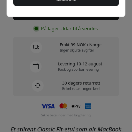
Kjøp nå
På lager - klar til å sendes
Frakt 99 NOK i Norge
Ingen skjulte avgifter
Levering 10-12 august
Rask og sporbar levering
30 dagers returrett
Enkel retur - ingen krøll
Sikre betalinger med kryptering
Et stilrent Classic Fit-etui som gir MacBook