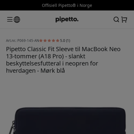
Offisiell Pipetto® i Norge
Art.nr.: P069-145-AN
5.0 (1)
Pipetto Classic Fit Sleeve til MacBook Neo
13-tommer (A18 Pro) - slankt
beskyttelsesfutteral i neopren for
hverdagen - Mørk blå