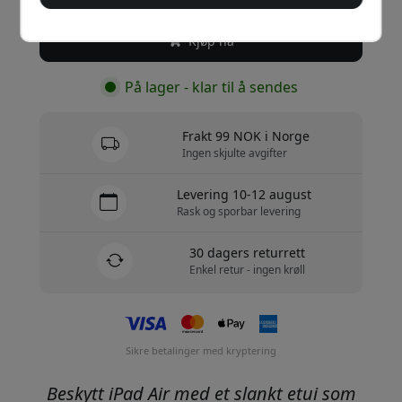
Kjøp nå
På lager - klar til å sendes
Frakt 99 NOK i Norge
Ingen skjulte avgifter
Levering 10-12 august
Rask og sporbar levering
30 dagers returrett
Enkel retur - ingen krøll
Sikre betalinger med kryptering
Beskytt iPad Air med et slankt etui som