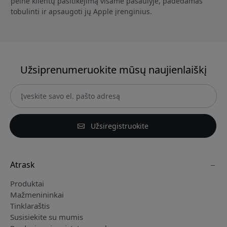
pelnė klientų pasitikėjimą visame pasaulyje, padėdamas
tobulinti ir apsaugoti jų Apple įrenginius.
Užsiprenumeruokite mūsų naujienlaiškį
Užsiregistruokite
Atrask
Produktai
Mažmenininkai
Tinklaraštis
Susisiekite su mumis