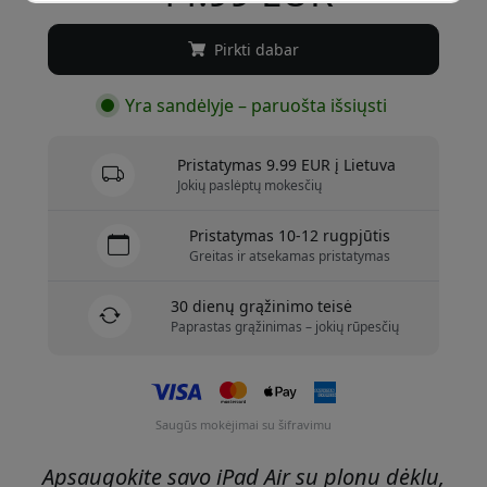
Pirkti dabar
Yra sandėlyje – paruošta išsiųsti
Pristatymas 9.99 EUR į Lietuva
Jokių paslėptų mokesčių
Pristatymas 10-12 rugpjūtis
Greitas ir atsekamas pristatymas
30 dienų grąžinimo teisė
Paprastas grąžinimas – jokių rūpesčių
Saugūs mokėjimai su šifravimu
Apsaugokite savo iPad Air su plonu dėklu,