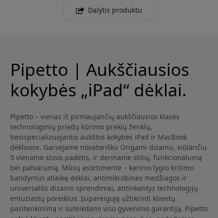
Dalytis produktu
Pipetto | Aukščiausios
kokybės „iPad“ dėklai.
Pipetto – vienas iš pirmaujančių aukščiausios klasės
technologinių priedų kūrimo prekių ženklų,
besispecializuojantis aukštos kokybės iPad ir MacBook
dėkluose. Garsėjame novatorišku Origami dizainu, siūlančiu
5 viename stovo padėtis, ir deriname stilių, funkcionalumą
bei patvarumą. Mūsų asortimente – karinio lygio kritimo
bandymus atlaikę dėklai, antimikrobinės medžiagos ir
universalūs dizaino sprendimai, atitinkantys technologijų
entuziastų poreikius. Įsipareigoję užtikrinti klientų
pasitenkinimą ir suteikdami viso gyvenimo garantiją, Pipetto