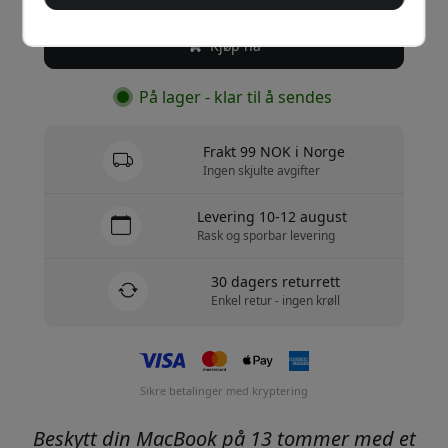
Kjøp nå
På lager - klar til å sendes
Frakt 99 NOK i Norge
Ingen skjulte avgifter
Levering 10-12 august
Rask og sporbar levering
30 dagers returrett
Enkel retur - ingen krøll
Sikre betalinger med kryptering
Beskytt din MacBook på 13 tommer med et