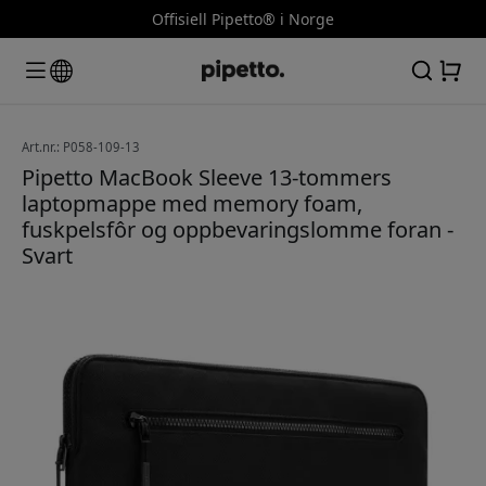
Offisiell Pipetto® i Norge
Art.nr.: P058-109-13
Pipetto MacBook Sleeve 13-tommers
laptopmappe med memory foam,
fuskpelsfôr og oppbevaringslomme foran -
Svart