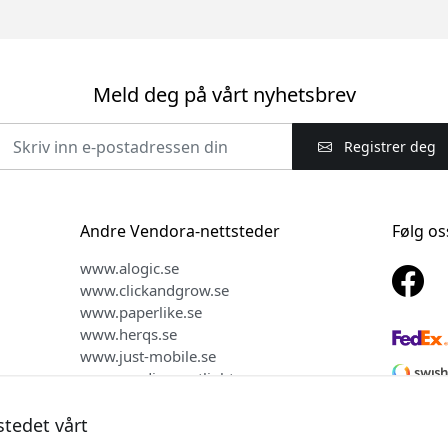
Meld deg på vårt nyhetsbrev
Registrer deg
Andre Vendora-nettsteder
Følg os
www.alogic.se
www.clickandgrow.se
www.paperlike.se
www.herqs.se
www.just-mobile.se
www.nordicsmartlight.se
www.myfirst.se
stedet vårt