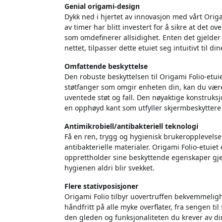
Genial origami-design
Dykk ned i hjertet av innovasjon med vårt Origa
av timer har blitt investert for å sikre at det 
som omdefinerer allsidighet. Enten det gjelder
nettet, tilpasser dette etuiet seg intuitivt til di
Omfattende beskyttelse
Den robuste beskyttelsen til Origami Folio-etu
støtfanger som omgir enheten din, kan du være 
uventede støt og fall. Den nøyaktige konstruks
en opphøyd kant som utfyller skjermbeskyttere a
Antimikrobiell/antibakteriell teknologi
Få en ren, trygg og hygienisk brukeropplevels
antibakterielle materialer. Origami Folio-etuiet e
opprettholder sine beskyttende egenskaper gje
hygienen aldri blir svekket.
Flere stativposisjoner
Origami Folio tilbyr uovertruffen bekvemmelig
håndfritt på alle myke overflater, fra sengen t
den gleden og funksjonaliteten du krever av din