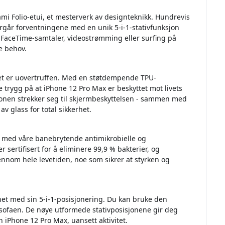
mi Folio-etui, et mesterverk av designteknikk. Hundrevis
overgår forventningene med en unik 5-i-1-stativfunksjon
 FaceTime-samtaler, videostrømming eller surfing på
ne behov.
iet er uovertruffen. Med en støtdempende TPU-
trygg på at iPhone 12 Pro Max er beskyttet mot livets
jonen strekker seg til skjermbeskyttelsen - sammen med
v glass for total sikkerhet.
e med våre banebrytende antimikrobielle og
r sertifisert for å eliminere 99,9 % bakterier, og
nnom hele levetiden, noe som sikrer at styrken og
het med sin 5-i-1-posisjonering. Du kan bruke den
il sofaen. De nøye utformede stativposisjonene gir deg
 iPhone 12 Pro Max, uansett aktivitet.