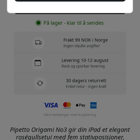
Kjøp nå
På lager - klar til å sendes
Frakt 99 NOK i Norge
Ingen skjulte avgifter
Levering 10-12 august
Rask og sporbar levering
30 dagers returrett
Enkel retur - ingen krøll
Sikre betalinger med kryptering
Pipetto Origami No3 gir din iPad et elegant
roségullsetui med fem stativposisjoner,