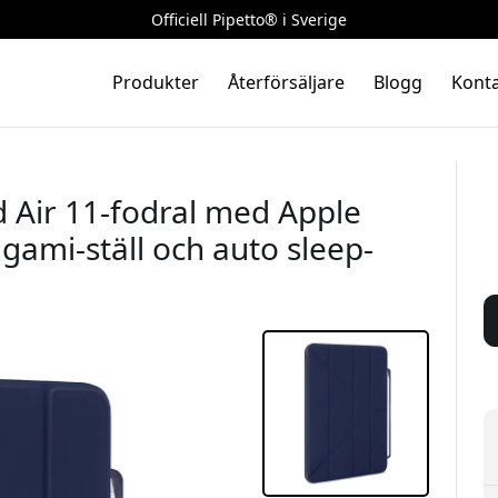
Officiell Pipetto® i Sverige
Produkter
Återförsäljare
Blogg
Konta
 Air 11-fodral med Apple
igami-ställ och auto sleep-