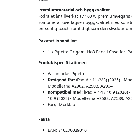
Premiummaterial och byggkvalitet
Fodralet är tillverkat av 100 % premiumvegansk
kombinerar överlägsen byggkvalitet med sofist
personlig touch samtidigt som den skyddar din
Paketet innehåller
:
1 x Pipetto Origami No3 Pencil Case för iP
Produktspecifikationer:
Varumärke: Pipetto
Designad för:
iPad Air 11 (M3) (2025) - Mod
Modellerna A2902, A2903, A2904
Kompatibel med:
iPad Air 4 / 10,9 (2020)
10,9 (2022) - Modellerna A2588, A2589, A2
Färg: Mörkblå
Fakta
EAN: 810270029010