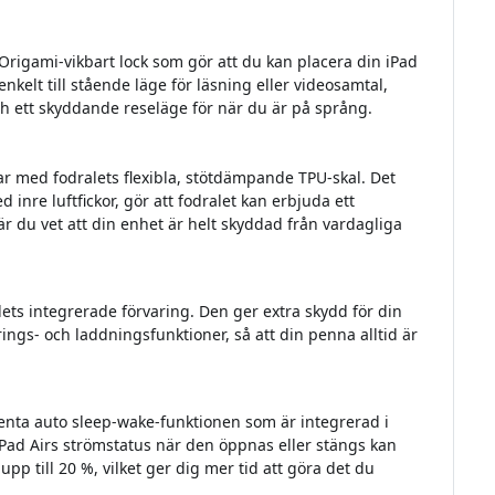
 Origami-vikbart lock som gör att du kan placera din iPad
 enkelt till stående läge för läsning eller videosamtal,
ch ett skyddande reseläge för när du är på språng.
ar med fodralets flexibla, stötdämpande TPU-skal. Det
d inre luftfickor, gör att fodralet kan erbjuda ett
när du vet att din enhet är helt skyddad från vardagliga
ets integrerade förvaring. Den ger extra skydd för din
ngs- och laddningsfunktioner, så att din penna alltid är
enta auto sleep-wake-funktionen som är integrerad i
 iPad Airs strömstatus när den öppnas eller stängs kan
 upp till 20 %, vilket ger dig mer tid att göra det du