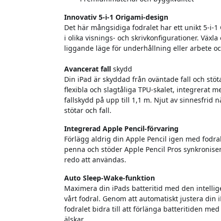
Innovativ 5-i-1 Origami-design
Det här mångsidiga fodralet har ett unikt 5-i-1
i olika visnings- och skrivkonfigurationer. Växla
liggande läge för underhållning eller arbete o
Avancerat fall
skydd
Din iPad är skyddad från oväntade fall och stöt
flexibla och slagtåliga TPU-skalet, integrerat me
fallskydd på upp till 1,1 m. Njut av sinnesfrid 
stötar och fall.
Integrerad Apple Pencil-förvaring
Förlägg aldrig din Apple Pencil igen med fodral
penna och stöder Apple Pencil Pros synkroniseri
redo att användas.
Auto Sleep-Wake-funktion
Maximera din iPads batteritid med den intellig
vårt fodral. Genom att automatiskt justera din
fodralet bidra till att förlänga batteritiden med
älskar.