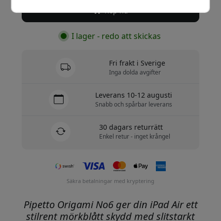
Köp nu
I lager - redo att skickas
Fri frakt i Sverige
Inga dolda avgifter
Leverans 10-12 augusti
Snabb och spårbar leverans
30 dagars returrätt
Enkel retur - inget krångel
Säkra betalningar med kryptering
Pipetto Origami No6 ger din iPad Air ett
stilrent mörkblått skydd med slitstarkt