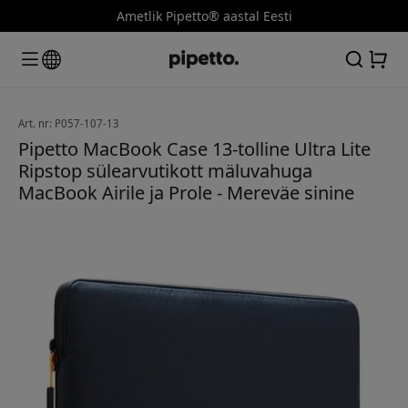
Ametlik Pipetto® aastal Eesti
Art. nr: P057-107-13
Pipetto MacBook Case 13-tolline Ultra Lite
Ripstop sülearvutikott mäluvahuga
MacBook Airile ja Prole - Mereväe sinine