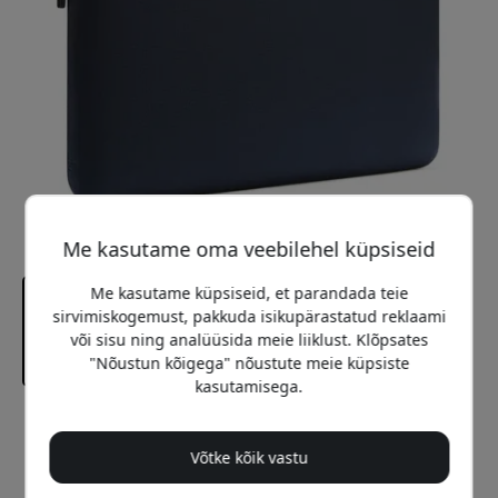
Me kasutame oma veebilehel küpsiseid
Me kasutame küpsiseid, et parandada teie
sirvimiskogemust, pakkuda isikupärastatud reklaami
või sisu ning analüüsida meie liiklust. Klõpsates
"Nõustun kõigega" nõustute meie küpsiste
kasutamisega.
Soovitatav hind
54.99 EUR
Võtke kõik vastu