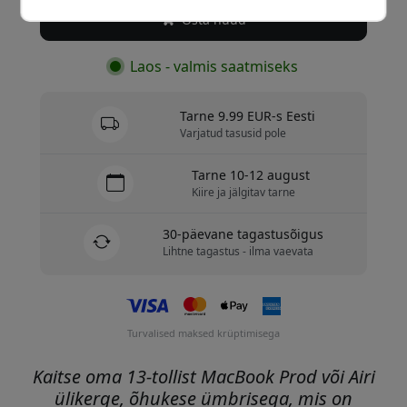
Osta nüüd
Laos - valmis saatmiseks
Tarne 9.99 EUR-s Eesti
Varjatud tasusid pole
Tarne 10-12 august
Kiire ja jälgitav tarne
30-päevane tagastusõigus
Lihtne tagastus - ilma vaevata
Turvalised maksed krüptimisega
Kaitse oma 13-tollist MacBook Prod või Airi
ülikerge, õhukese ümbrisega, mis on