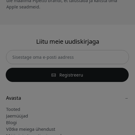
üle maailma Pipetto brändi, et täiustada ja kaitsta oma
Apple seadmeid.
Liitu meie uudiskirjaga
Registreeru
Avasta
Tooted
Jaemüüjad
Blogi
Võtke meiega ühendust