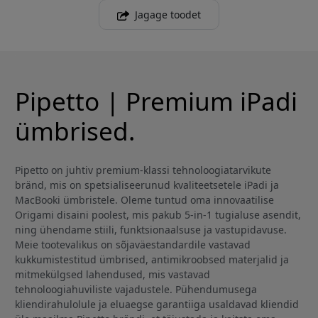
Jagage toodet
Pipetto | Premium iPadi
ümbrised.
Pipetto on juhtiv premium-klassi tehnoloogiatarvikute
bränd, mis on spetsialiseerunud kvaliteetsetele iPadi ja
MacBooki ümbristele. Oleme tuntud oma innovaatilise
Origami disaini poolest, mis pakub 5-in-1 tugialuse asendit,
ning ühendame stiili, funktsionaalsuse ja vastupidavuse.
Meie tootevalikus on sõjaväestandardile vastavad
kukkumistestitud ümbrised, antimikroobsed materjalid ja
mitmekülgsed lahendused, mis vastavad
tehnoloogiahuviliste vajadustele. Pühendumusega
kliendirahulolule ja eluaegse garantiiga usaldavad kliendid