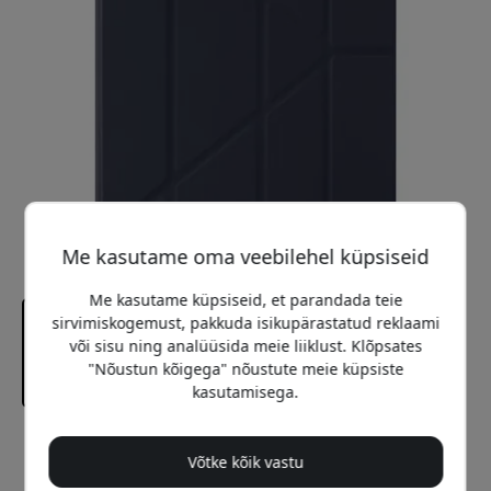
Me kasutame oma veebilehel küpsiseid
Me kasutame küpsiseid, et parandada teie
sirvimiskogemust, pakkuda isikupärastatud reklaami
või sisu ning analüüsida meie liiklust. Klõpsates
"Nõustun kõigega" nõustute meie küpsiste
kasutamisega.
Soovitatav hind
Võtke kõik vastu
59.99 EUR