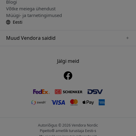
Blogi
Võtke meiega ühendust
Müügi- ja tarnetingimused
Eesti
Muud Vendora saidid
www.alogic.se
www.clickandgrow.se
Jälgi meid
www.paperlike.se
www.herqs.se
www.just-mobile.se
www.nordicsmartlight.se
www.myfirst.se
Autoriõigus © 2026 Vendora Nordic
Pipetto® ametlik turustaja Eesti-s