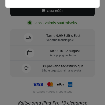
Osta nüüd
Laos - valmis saatmiseks
Tarne 9.99 EUR-s Eesti
Varjatud tasusid pole
Tarne 10-12 august
Kiire ja jälgitav tarne
30-päevane tagastusõigus
Lihtne tagastus - ilma vaevata
Turvalised maksed krüptimisega
Kaitse oma iPad Pro 13 elegantse