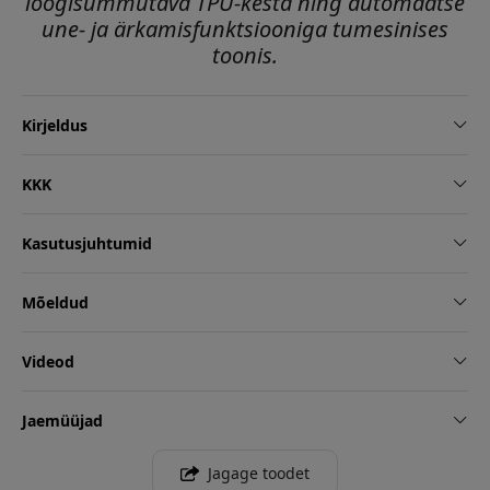
löögisummutava TPU-kesta ning automaatse
une- ja ärkamisfunktsiooniga tumesinises
toonis.
Kirjeldus
KKK
Kasutusjuhtumid
Mõeldud
Videod
Jaemüüjad
Jagage toodet