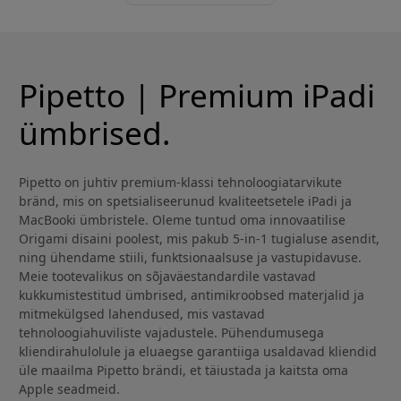
Pipetto | Premium iPadi
ümbrised.
Pipetto on juhtiv premium-klassi tehnoloogiatarvikute
bränd, mis on spetsialiseerunud kvaliteetsetele iPadi ja
MacBooki ümbristele. Oleme tuntud oma innovaatilise
Origami disaini poolest, mis pakub 5-in-1 tugialuse asendit,
ning ühendame stiili, funktsionaalsuse ja vastupidavuse.
Meie tootevalikus on sõjaväestandardile vastavad
kukkumistestitud ümbrised, antimikroobsed materjalid ja
mitmekülgsed lahendused, mis vastavad
tehnoloogiahuviliste vajadustele. Pühendumusega
kliendirahulolule ja eluaegse garantiiga usaldavad kliendid
üle maailma Pipetto brändi, et täiustada ja kaitsta oma
Apple seadmeid.