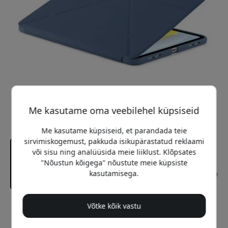
Me kasutame oma veebilehel küpsiseid
Me kasutame küpsiseid, et parandada teie
sirvimiskogemust, pakkuda isikupärastatud reklaami
või sisu ning analüüsida meie liiklust. Klõpsates
"Nõustun kõigega" nõustute meie küpsiste
kasutamisega.
Võtke kõik vastu
Soovitatav hind
49.99 EUR