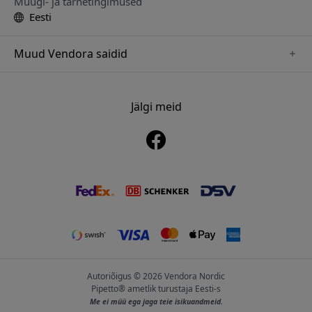
Müügi- ja tarnetingimused
Eesti
Muud Vendora saidid
www.alogic.se
www.clickandgrow.se
Jälgi meid
www.paperlike.se
www.herqs.se
www.just-mobile.se
www.nordicsmartlight.se
www.myfirst.se
Autoriõigus © 2026 Vendora Nordic
Pipetto® ametlik turustaja Eesti-s
Me ei müü ega jaga teie isikuandmeid.