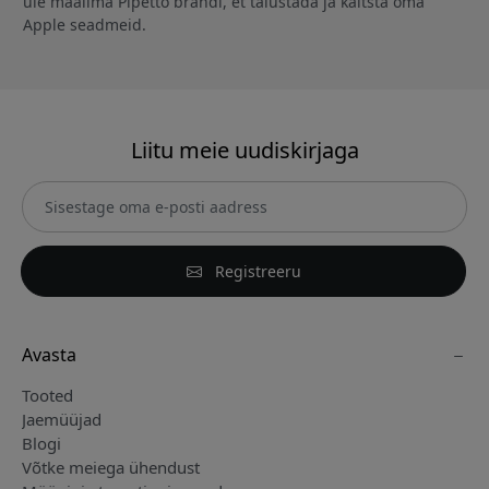
üle maailma Pipetto brändi, et täiustada ja kaitsta oma
Apple seadmeid.
Liitu meie uudiskirjaga
Registreeru
Avasta
Tooted
Jaemüüjad
Blogi
Võtke meiega ühendust