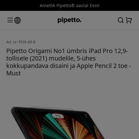
Ametlik Pipetto® aastal Eesti
Art. nr: PI39-49-R
Pipetto Origami No1 ümbris iPad Pro 12,9-
tollisele (2021) mudelile, 5-ühes
kokkupandava disaini ja Apple Pencil 2 toe -
Must