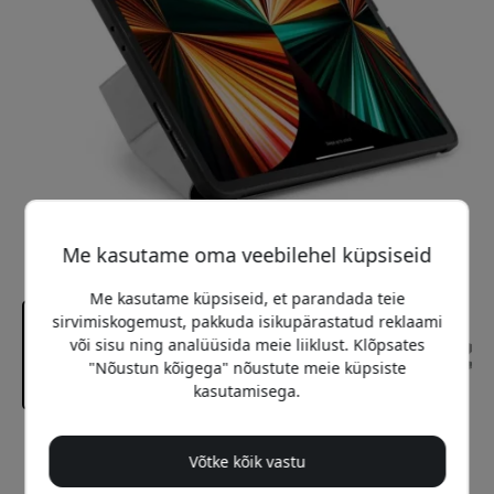
Me kasutame oma veebilehel küpsiseid
Me kasutame küpsiseid, et parandada teie
sirvimiskogemust, pakkuda isikupärastatud reklaami
või sisu ning analüüsida meie liiklust. Klõpsates
"Nõustun kõigega" nõustute meie küpsiste
kasutamisega.
Soovitatav hind
Võtke kõik vastu
59.99 EUR