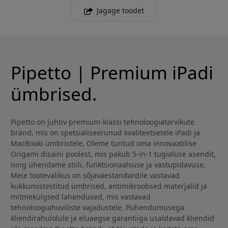
Jagage toodet
Pipetto | Premium iPadi
ümbrised.
Pipetto on juhtiv premium-klassi tehnoloogiatarvikute
bränd, mis on spetsialiseerunud kvaliteetsetele iPadi ja
MacBooki ümbristele. Oleme tuntud oma innovaatilise
Origami disaini poolest, mis pakub 5-in-1 tugialuse asendit,
ning ühendame stiili, funktsionaalsuse ja vastupidavuse.
Meie tootevalikus on sõjaväestandardile vastavad
kukkumistestitud ümbrised, antimikroobsed materjalid ja
mitmekülgsed lahendused, mis vastavad
tehnoloogiahuviliste vajadustele. Pühendumusega
kliendirahulolule ja eluaegse garantiiga usaldavad kliendid