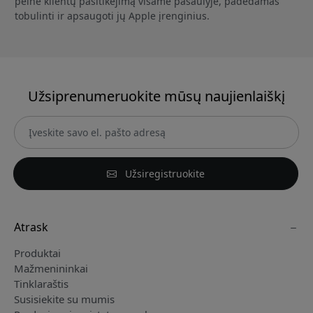
pelnė klientų pasitikėjimą visame pasaulyje, padėdamas
tobulinti ir apsaugoti jų Apple įrenginius.
Užsiprenumeruokite mūsų naujienlaiškį
Užsiregistruokite
Atrask
Produktai
Mažmenininkai
Tinklaraštis
Susisiekite su mumis