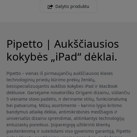
Dalytis produktu
Pipetto | Aukščiausios
kokybės „iPad“ dėklai.
Pipetto – vienas iš pirmaujančių aukščiausios klasės
technologinių priedų kūrimo prekių ženklų,
besispecializuojantis aukštos kokybės iPad ir MacBook
dėkluose. Garsėjame novatorišku Origami dizainu, siūlančiu
5 viename stovo padėtis, ir deriname stilių, funkcionalumą
bei patvarumą. Mūsų asortimente – karinio lygio kritimo
bandymus atlaikę dėklai, antimikrobinės medžiagos ir
universalūs dizaino sprendimai, atitinkantys technologijų
entuziastų poreikius. Įsipareigoję užtikrinti klientų
pasitenkinimą ir suteikdami viso gyvenimo garantiją, Pipetto