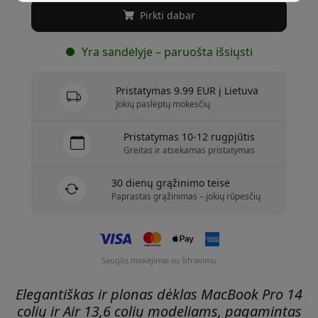
Pirkti dabar
Yra sandėlyje – paruošta išsiųsti
Pristatymas 9.99 EUR į Lietuva
Jokių paslėptų mokesčių
Pristatymas 10-12 rugpjūtis
Greitas ir atsekamas pristatymas
30 dienų grąžinimo teisė
Paprastas grąžinimas – jokių rūpesčių
Saugūs mokėjimai su šifravimu
Elegantiškas ir plonas dėklas MacBook Pro 14
colių ir Air 13,6 colių modeliams, pagamintas