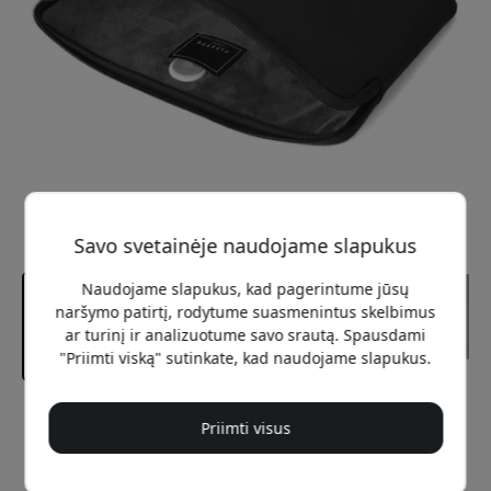
Savo svetainėje naudojame slapukus
Naudojame slapukus, kad pagerintume jūsų
naršymo patirtį, rodytume suasmenintus skelbimus
ar turinį ir analizuotume savo srautą. Spausdami
"Priimti viską" sutinkate, kad naudojame slapukus.
Rekomenduojama kaina
Priimti visus
39.99 EUR