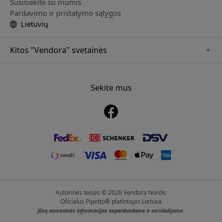
Susisiekite su mumis
Pardavimo ir pristatymo sąlygos
Lietuvių
Kitos "Vendora" svetainės
www.alogic.se
www.clickandgrow.se
Sekite mus
www.paperlike.se
www.herqs.se
www.just-mobile.se
www.nordicsmartlight.se
www.myfirst.se
Autorinės teisės © 2026 Vendora Nordic
Oficialus Pipetto® platintojas Lietuva
Jūsų asmeninės informacijos neparduodame ir nesidalijame.