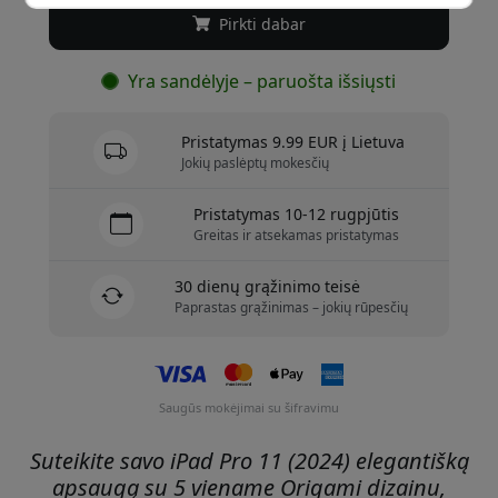
Pirkti dabar
Yra sandėlyje – paruošta išsiųsti
Pristatymas 9.99 EUR į Lietuva
Jokių paslėptų mokesčių
Pristatymas 10-12 rugpjūtis
Greitas ir atsekamas pristatymas
30 dienų grąžinimo teisė
Paprastas grąžinimas – jokių rūpesčių
Saugūs mokėjimai su šifravimu
Suteikite savo iPad Pro 11 (2024) elegantišką
apsaugą su 5 viename Origami dizainu,