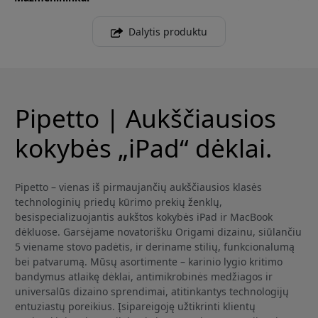
Dalytis produktu
Pipetto | Aukščiausios
kokybės „iPad“ dėklai.
Pipetto – vienas iš pirmaujančių aukščiausios klasės
technologinių priedų kūrimo prekių ženklų,
besispecializuojantis aukštos kokybės iPad ir MacBook
dėkluose. Garsėjame novatorišku Origami dizainu, siūlančiu
5 viename stovo padėtis, ir deriname stilių, funkcionalumą
bei patvarumą. Mūsų asortimente – karinio lygio kritimo
bandymus atlaikę dėklai, antimikrobinės medžiagos ir
universalūs dizaino sprendimai, atitinkantys technologijų
entuziastų poreikius. Įsipareigoję užtikrinti klientų