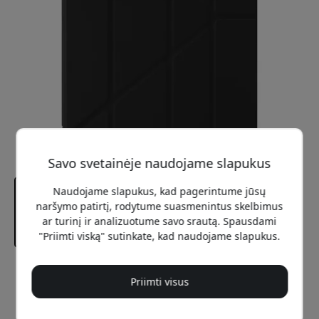
Savo svetainėje naudojame slapukus
Naudojame slapukus, kad pagerintume jūsų
naršymo patirtį, rodytume suasmenintus skelbimus
ar turinį ir analizuotume savo srautą. Spausdami
"Priimti viską" sutinkate, kad naudojame slapukus.
Rekomenduojama kaina
Priimti visus
54.99 EUR