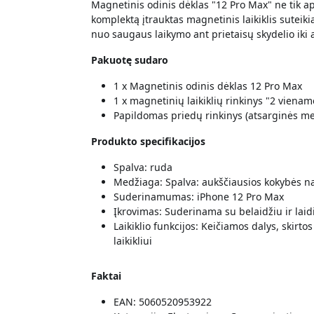
Magnetinis odinis dėklas "12 Pro Max" ne tik ap
komplektą įtrauktas magnetinis laikiklis suteiki
nuo saugaus laikymo ant prietaisų skydelio iki 
Pakuotę sudaro
1 x Magnetinis odinis dėklas 12 Pro Max
1 x magnetinių laikiklių rinkinys "2 vienam
Papildomas priedų rinkinys (atsarginės me
Produkto specifikacijos
Spalva: ruda
Medžiaga: Spalva: aukščiausios kokybės na
Suderinamumas: iPhone 12 Pro Max
Įkrovimas: Suderinama su belaidžiu ir laid
Laikiklio funkcijos: Keičiamos dalys, skirto
laikikliui
Faktai
EAN: 5060520953922