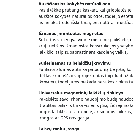
Aukščiausios kokybės natūrali oda
Pasitikėkite prabanga kaskart, kai griebiatės t
aukštos kokybės natūralios odos, todėl jo esteti
Jis ne tik atrodo išskirtinai, bet natūrali medži
Išmanus įmontuotas magnetas
Sukurtas su lengva vidine metaline plokštele, dė
sritį. Dėl šios išmaniosios konstrukcijos ypaty
laikiklio, taip supaprastinant kasdienę veiklą.
Suderinamas su belaidžiu įkrovimu
Funkcionalumas atitinka patogumą be jokių k
dėklas kruopščiai suprojektuotas taip, kad užti
įkrovimu, todėl jums niekada nereikės rinktis 
Universalus magnetinių laikiklių rinkinys
Pakeiskite savo iPhone naudojimo būdą naudodam
įtrauktas laikiklis tinka visiems jūsų žiūrėjimo
angos laikiklis, ar atramėlė, ar sieninis laikik
įrangos ar GPS navigacijai.
Laisvų rankų įranga