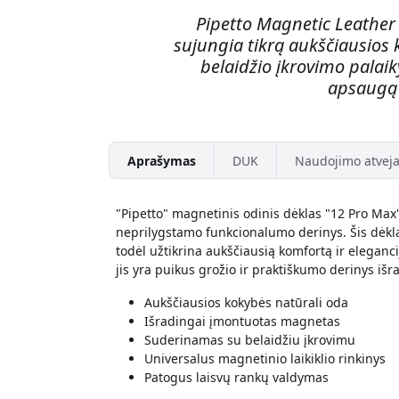
Pipetto Magnetic Leather 
sujungia tikrą aukščiausios
belaidžio įkrovimo palai
apsaugą 
Aprašymas
DUK
Naudojimo atveja
"Pipetto" magnetinis odinis dėklas "12 Pro Max" 
neprilygstamo funkcionalumo derinys. Šis dėkl
todėl užtikrina aukščiausią komfortą ir elegancij
jis yra puikus grožio ir praktiškumo derinys iš
Aukščiausios kokybės natūrali oda
Išradingai įmontuotas magnetas
Suderinamas su belaidžiu įkrovimu
Universalus magnetinio laikiklio rinkinys
Patogus laisvų rankų valdymas