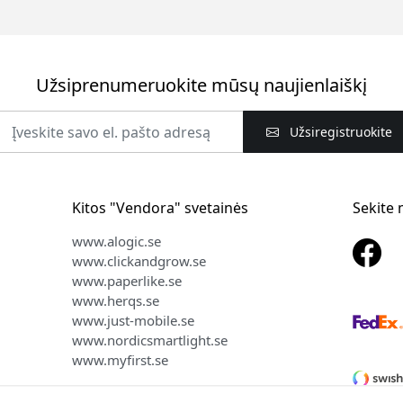
Užsiprenumeruokite mūsų naujienlaiškį
Užsiregistruokite
Kitos "Vendora" svetainės
Sekite
www.alogic.se
www.clickandgrow.se
www.paperlike.se
www.herqs.se
www.just-mobile.se
www.nordicsmartlight.se
www.myfirst.se