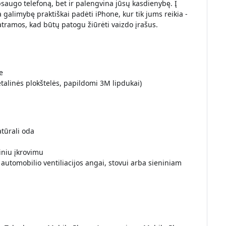
saugo telefoną, bet ir palengvina jūsų kasdienybę. Į
a galimybę praktiškai padėti iPhone, kur tik jums reikia -
atramos, kad būtų patogu žiūrėti vaizdo įrašus.
e
talinės plokštelės, papildomi 3M lipdukai)
tūrali oda
iniu įkrovimu
s automobilio ventiliacijos angai, stovui arba sieniniam