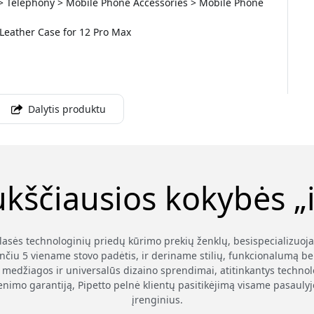
 > Telephony > Mobile Phone Accessories > Mobile Phone
Leather Case for 12 Pro Max
Dalytis produktu
ukščiausios kokybės „i
klasės technologinių priedų kūrimo prekių ženklų, besispecializuoj
nčiu 5 viename stovo padėtis, ir deriname stilių, funkcionalumą be
medžiagos ir universalūs dizaino sprendimai, atitinkantys technolog
enimo garantiją, Pipetto pelnė klientų pasitikėjimą visame pasauly
įrenginius.