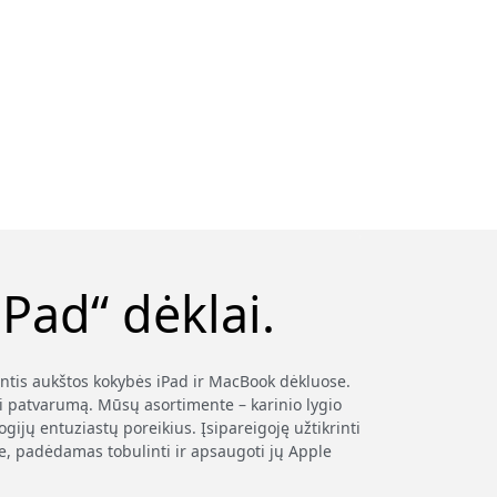
Pad“ dėklai.
antis aukštos kokybės iPad ir MacBook dėkluose.
i patvarumą. Mūsų asortimente – karinio lygio
ijų entuziastų poreikius. Įsipareigoję užtikrinti
je, padėdamas tobulinti ir apsaugoti jų Apple