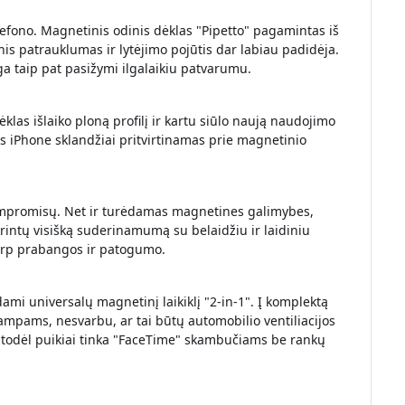
elefono. Magnetinis odinis dėklas "Pipetto" pagamintas iš
nis patrauklumas ir lytėjimo pojūtis dar labiau padidėja.
aga taip pat pasižymi ilgalaikiu patvarumu.
klas išlaiko ploną profilį ir kartu siūlo naują naudojimo
bės iPhone sklandžiai pritvirtinamas prie magnetinio
ompromisų. Net ir turėdamas magnetines galimybes,
krintų visišką suderinamumą su belaidžiu ir laidiniu
tarp prabangos ir patogumo.
i universalų magnetinį laikiklį "2-in-1". Į komplektą
 kampams, nesvarbu, ar tai būtų automobilio ventiliacijos
lis, todėl puikiai tinka "FaceTime" skambučiams be rankų