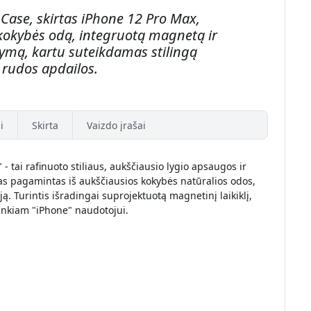
Case, skirtas iPhone 12 Pro Max,
 kokybės odą, integruotą magnetą ir
kymą, kartu suteikdamas stilingą
rudos apdailos.
i
Skirta
Vaizdo įrašai
- tai rafinuoto stiliaus, aukščiausio lygio apsaugos ir
as pagamintas iš aukščiausios kokybės natūralios odos,
ą. Turintis išradingai suprojektuotą magnetinį laikiklį,
rankiam "iPhone" naudotojui.