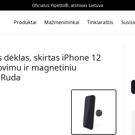
Oficialus Pipetto®, atstovas Lietuva
Produktai
Mažmenininkai
Tinklaraštis
Susis
 dėklas, skirtas iPhone 12
rovimu ir magnetiniu
- Ruda