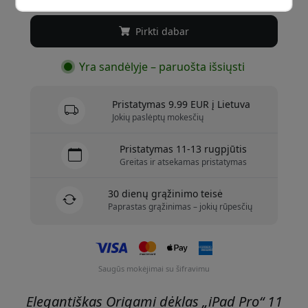
Pirkti dabar
Yra sandėlyje – paruošta išsiųsti
Pristatymas 9.99 EUR į Lietuva
Jokių paslėptų mokesčių
Pristatymas 11-13 rugpjūtis
Greitas ir atsekamas pristatymas
30 dienų grąžinimo teisė
Paprastas grąžinimas – jokių rūpesčių
Saugūs mokėjimai su šifravimu
Elegantiškas Origami dėklas „iPad Pro“ 11