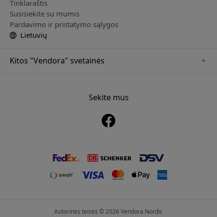
Tinklaraštis
Susisiekite su mumis
Pardavimo ir pristatymo sąlygos
Lietuvių
Kitos "Vendora" svetainės
www.alogic.se
www.clickandgrow.se
Sekite mus
www.paperlike.se
www.herqs.se
www.just-mobile.se
www.nordicsmartlight.se
www.myfirst.se
Autorinės teisės © 2026 Vendora Nordic