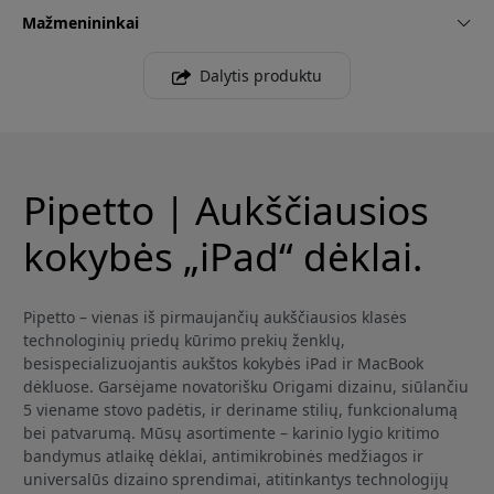
Mažmenininkai
Dalytis produktu
Pipetto | Aukščiausios
kokybės „iPad“ dėklai.
Pipetto – vienas iš pirmaujančių aukščiausios klasės
technologinių priedų kūrimo prekių ženklų,
besispecializuojantis aukštos kokybės iPad ir MacBook
dėkluose. Garsėjame novatorišku Origami dizainu, siūlančiu
5 viename stovo padėtis, ir deriname stilių, funkcionalumą
bei patvarumą. Mūsų asortimente – karinio lygio kritimo
bandymus atlaikę dėklai, antimikrobinės medžiagos ir
universalūs dizaino sprendimai, atitinkantys technologijų