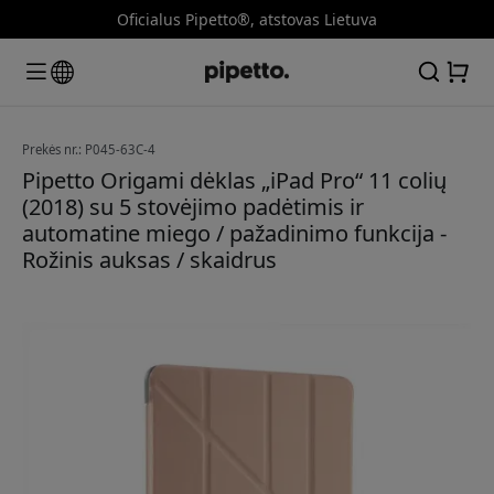
Oficialus Pipetto®, atstovas Lietuva
Prekės nr.: P045-63C-4
Pipetto Origami dėklas „iPad Pro“ 11 colių
(2018) su 5 stovėjimo padėtimis ir
automatine miego / pažadinimo funkcija -
Rožinis auksas / skaidrus