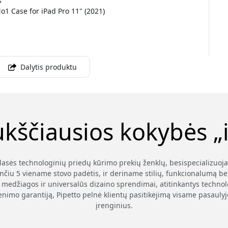
s
1 Case for iPad Pro 11" (2021)
Dalytis produktu
ukščiausios kokybės „i
klasės technologinių priedų kūrimo prekių ženklų, besispecializuoj
nčiu 5 viename stovo padėtis, ir deriname stilių, funkcionalumą be
medžiagos ir universalūs dizaino sprendimai, atitinkantys technolog
enimo garantiją, Pipetto pelnė klientų pasitikėjimą visame pasauly
įrenginius.