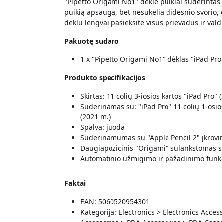
"Pipetto Origami No1" dėkle puikiai suderintas n
puikią apsaugą, bet nesukelia didesnio svorio, 
dėklu lengvai pasieksite visus prievadus ir valdi
Pakuotę sudaro
1 x "Pipetto Origami No1" dėklas "iPad Pro
Produkto specifikacijos
Skirtas: 11 colių 3-iosios kartos "iPad Pro" 
Suderinamas su: "iPad Pro" 11 colių 1-osios 
(2021 m.)
Spalva: juoda
Suderinamumas su "Apple Pencil 2" įkrovim
Daugiapozicinis "Origami" sulankstomas s
Automatinio užmigimo ir pažadinimo funkc
Faktai
EAN: 5060520954301
Kategorija: Electronics > Electronics Acc