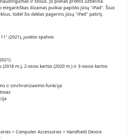
audingumas ir stilius. Jo plonas profilis užtikrina
o elegantiškas dizainas puikiai papildo jūsų "iPad". Šiuo
klius, todėl šis dėklas pagerins jūsų "iPad" patirtį.
 11" (2021), juodos spalvos
(2021)
(2018 m.), 2-osios kartos (2020 m.) ir 3-iosios kartos
o ir sinchronizavimo funkcija
tovas
ija
essories > Computer Accessories > Handheld Device