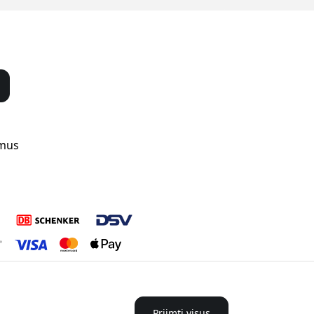
 mus
Priimti visus