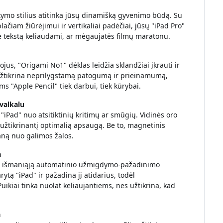
stymo stilius atitinka jūsų dinamišką gyvenimo būdą. Su
lačiam žiūrėjimui ir vertikaliai padėčiai, jūsų "iPad Pro"
e tekstą keliaudami, ar mėgaujatės filmų maratonu.
ojus, "Origami No1" dėklas leidžia sklandžiai įkrauti ir
 užtikrina neprilygstamą patogumą ir prieinamumą,
s "Apple Pencil" tiek darbui, tiek kūrybai.
valkalu
iPad" nuo atsitiktinių kritimų ar smūgių. Vidinės oro
užtikrinantį optimalią apsaugą. Be to, magnetinis
aną nuo galimos žalos.
a
i išmaniąją automatinio užmigdymo-pažadinimo
ytą "iPad" ir pažadina jį atidarius, todėl
uikiai tinka nuolat keliaujantiems, nes užtikrina, kad
a