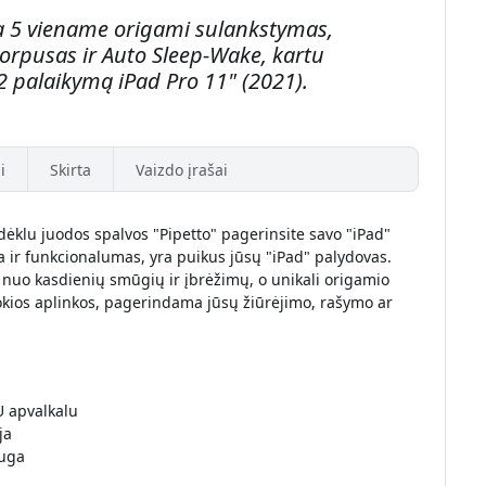
a 5 viename origami sulankstymas,
orpusas ir Auto Sleep-Wake, kartu
 2 palaikymą iPad Pro 11" (2021).
i
Skirta
Vaizdo įrašai
dėklu juodos spalvos "Pipetto" pagerinsite savo "iPad"
ga ir funkcionalumas, yra puikus jūsų "iPad" palydovas.
 nuo kasdienių smūgių ir įbrėžimų, o unikali origamio
kokios aplinkos, pagerindama jūsų žiūrėjimo, rašymo ar
U apvalkalu
ja
auga