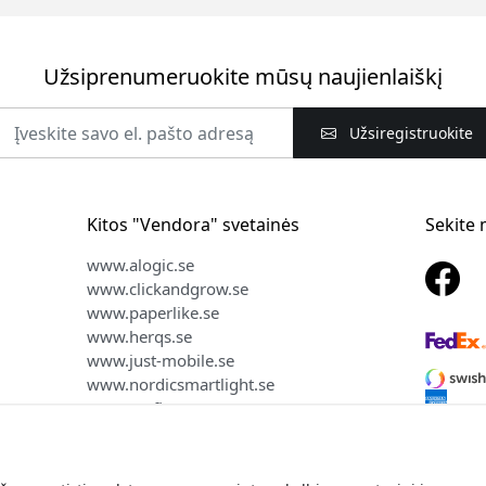
Užsiprenumeruokite mūsų naujienlaiškį
Užsiregistruokite
Kitos "Vendora" svetainės
Sekite
www.alogic.se
www.clickandgrow.se
www.paperlike.se
www.herqs.se
www.just-mobile.se
www.nordicsmartlight.se
www.myfirst.se