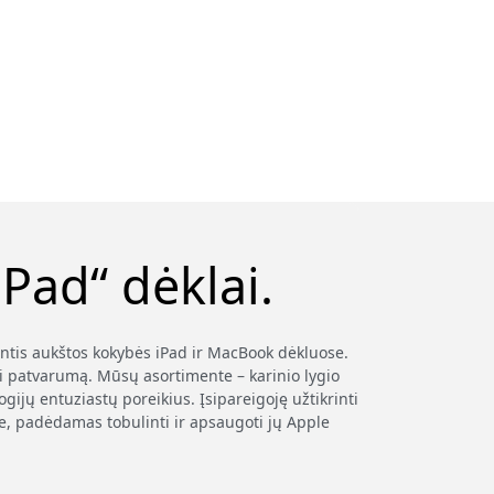
Pad“ dėklai.
antis aukštos kokybės iPad ir MacBook dėkluose.
i patvarumą. Mūsų asortimente – karinio lygio
ijų entuziastų poreikius. Įsipareigoję užtikrinti
je, padėdamas tobulinti ir apsaugoti jų Apple