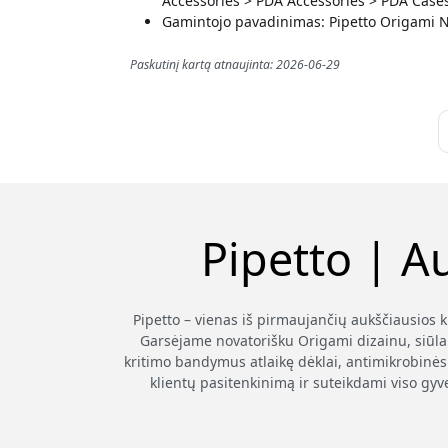
Accessories > PDA Accessories > PDA Case
Gamintojo pavadinimas: Pipetto Origami No
Paskutinį kartą atnaujinta: 2026-06-29
Pipetto | A
Pipetto – vienas iš pirmaujančių aukščiausios 
Garsėjame novatorišku Origami dizainu, siūla
kritimo bandymus atlaikę dėklai, antimikrobinės 
klientų pasitenkinimą ir suteikdami viso gyv