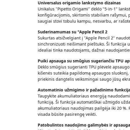
Universalus origamio lankstymo dizainas
Unikalus "Pipetto Origami" dėklo "5-in-1" lank
konfigūracijomis, skirtomis stabiliam rašymui, p
saugiai stovi tobulu kampu, nesvarbu, ar rašot
Suderinamumas su "Apple Pencil 2
Sukurtas atsižvelgiant į "Apple Pencil 2" naudot
sinchronizuoti neišimant pieštuko. Ši funkcija
idealiai tinka naudotojams, dažnai naudojantiem
Puiki apsauga su smūgius sugeriančiu TPU ap
Dėklo smūgius sugerianti TPU plėvelė apsaugo "
kišenės suteikia papildomą apsaugos sluoksnį, 
priekinis dangtelis veiksmingai saugo jūsų ekr
Automatinio užmigimo ir pažadinimo funkcij
Taupykite akumuliatoriaus energiją naudodam
funkciją. Ši funkcija automatiškai užmigdo uždar
akumuliatoriaus naudojimas pailgėja iki 20 %. P
visada būsite pasirengę veikti.
Patobulintos naudojimo galimybės ir apsaug