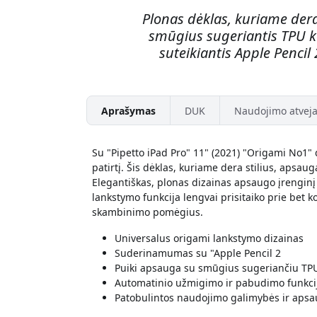
Plonas dėklas, kuriame der
smūgius sugeriantis TPU k
suteikiantis Apple Pencil
Aprašymas
DUK
Naudojimo atveja
Su "Pipetto iPad Pro" 11" (2021) "Origami No1" 
patirtį. Šis dėklas, kuriame dera stilius, apsau
Elegantiškas, plonas dizainas apsaugo įrenginį
lankstymo funkcija lengvai prisitaiko prie bet 
skambinimo pomėgius.
Universalus origami lankstymo dizainas
Suderinamumas su "Apple Pencil 2
Puiki apsauga su smūgius sugeriančiu TP
Automatinio užmigimo ir pabudimo funkci
Patobulintos naudojimo galimybės ir aps