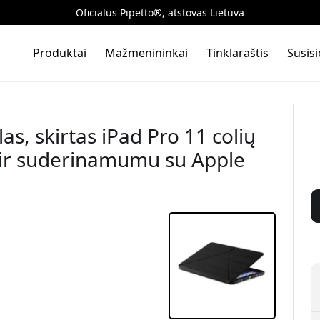
Oficialus Pipetto®, atstovas Lietuva
Produktai
Mažmenininkai
Tinklaraštis
Susis
s, skirtas iPad Pro 11 colių
u ir suderinamumu su Apple