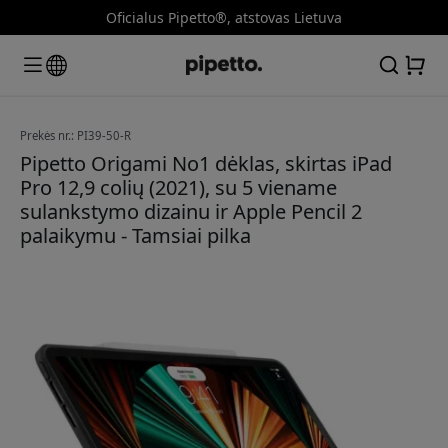
Oficialus Pipetto®, atstovas Lietuva
Prekės nr.: PI39-50-R
Pipetto Origami No1 dėklas, skirtas iPad
Pro 12,9 colių (2021), su 5 viename
sulankstymo dizainu ir Apple Pencil 2
palaikymu - Tamsiai pilka