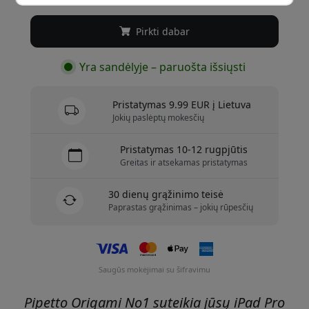
Pirkti dabar
Yra sandėlyje – paruošta išsiųsti
Pristatymas 9.99 EUR į Lietuva
Jokių paslėptų mokesčių
Pristatymas 10-12 rugpjūtis
Greitas ir atsekamas pristatymas
30 dienų grąžinimo teisė
Paprastas grąžinimas – jokių rūpesčių
Saugūs mokėjimai su šifravimu
Pipetto Origami No1 suteikia jūsų iPad Pro