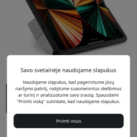
Savo svetainėje naudojame slapukus
Naudojame slapukus, kad pagerintume jūsų
naršymo patirtį, rodytume suasmenintus skelbimus
ar turinį ir analizuotume savo srautą. Spausdami
"Priimti viską" sutinkate, kad naudojame slapukus.
Priimti visus
Rekomenduojama kaina
59.99 EUR