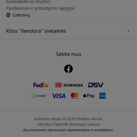
Susisiekite su mumis
Pardavimo ir pristatymo sąlygos
Lietuvių
Kitos "Vendora" svetainės
www.alogic.se
www.clickandgrow.se
Sekite mus
www.paperlike.se
www.herqs.se
www.just-mobile.se
www.nordicsmartlight.se
www.myfirst.se
Autorinės teisės © 2026 Vendora Nordic
Oficialus Pipetto® platintojas Lietuva
Jūsų asmeninės informacijos neparduodame ir nesidalijame.