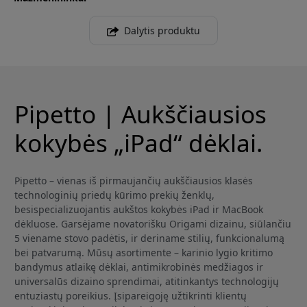
Dalytis produktu
Pipetto | Aukščiausios
kokybės „iPad“ dėklai.
Pipetto – vienas iš pirmaujančių aukščiausios klasės
technologinių priedų kūrimo prekių ženklų,
besispecializuojantis aukštos kokybės iPad ir MacBook
dėkluose. Garsėjame novatorišku Origami dizainu, siūlančiu
5 viename stovo padėtis, ir deriname stilių, funkcionalumą
bei patvarumą. Mūsų asortimente – karinio lygio kritimo
bandymus atlaikę dėklai, antimikrobinės medžiagos ir
universalūs dizaino sprendimai, atitinkantys technologijų
entuziastų poreikius. Įsipareigoję užtikrinti klientų