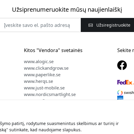
Užsiprenumeruokite mūsų naujienlaiškį
Užsiregistruokite
Kitos "Vendora" svetainės
Sekite
www.alogic.se
www.clickandgrow.se
www.paperlike.se
www.herqs.se
www.just-mobile.se
www.nordicsmartlight.se
www.myfirst.se
ymo patirtį, rodytume suasmenintus skelbimus ar turinį ir
nės teisės © 2026 Vendora Nordic - Oficialus Pipetto® platintojas 
iską" sutinkate, kad naudojame slapukus.