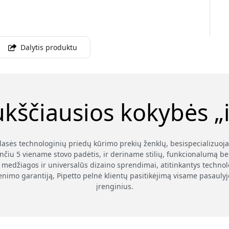
Dalytis produktu
ukščiausios kokybės „i
klasės technologinių priedų kūrimo prekių ženklų, besispecializuoj
nčiu 5 viename stovo padėtis, ir deriname stilių, funkcionalumą be
medžiagos ir universalūs dizaino sprendimai, atitinkantys technolog
enimo garantiją, Pipetto pelnė klientų pasitikėjimą visame pasauly
įrenginius.