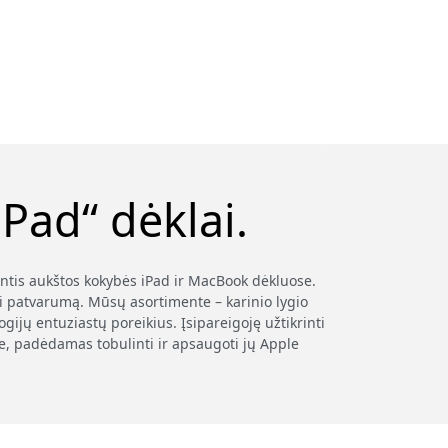
Pad“ dėklai.
antis aukštos kokybės iPad ir MacBook dėkluose.
i patvarumą. Mūsų asortimente – karinio lygio
ijų entuziastų poreikius. Įsipareigoję užtikrinti
je, padėdamas tobulinti ir apsaugoti jų Apple