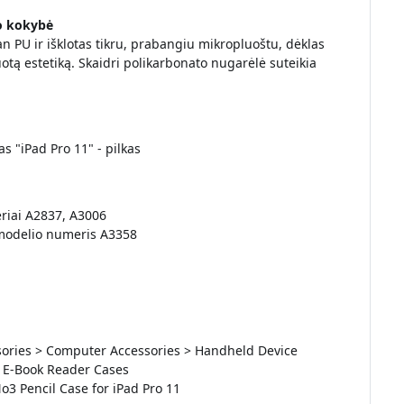
o kokybė
 PU ir išklotas tikru, prabangiu mikropluoštu, dėklas
otą estetiką. Skaidri polikarbonato nugarėlė suteikia
s "iPad Pro 11" - pilkas
eriai A2837, A3006
 modelio numeris A3358
essories > Computer Accessories > Handheld Device
> E-Book Reader Cases
3 Pencil Case for iPad Pro 11