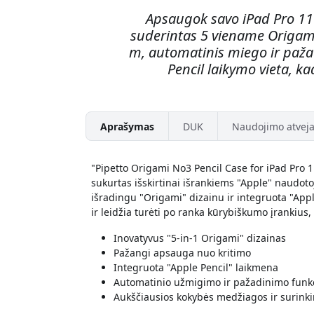
Apsaugok savo iPad Pro 11
suderintas 5 viename Origami
m, automatinis miego ir paža
Pencil laikymo vieta, k
Aprašymas
DUK
Naudojimo atveja
"Pipetto Origami No3 Pencil Case for iPad Pro 1
sukurtas išskirtinai išrankiems "Apple" naudoto
išradingu "Origami" dizainu ir integruota "Appl
ir leidžia turėti po ranka kūrybiškumo įrankius, 
Inovatyvus "5-in-1 Origami" dizainas
Pažangi apsauga nuo kritimo
Integruota "Apple Pencil" laikmena
Automatinio užmigimo ir pažadinimo funkc
Aukščiausios kokybės medžiagos ir surink