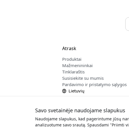
Atrask
Produktai
Mažmenininkai
Tinklaraštis
Susisiekite su mumis
Pardavimo ir pristatymo sąlygos
Lietuvių
Savo svetainėje naudojame slapukus
Naudojame slapukus, kad pagerintume jūsų narš
Autori
analizuotume savo srautą. Spausdami "Priimti v