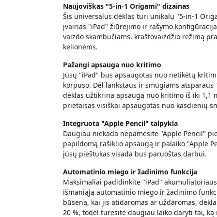
Naujoviškas "5-in-1 Origami" dizainas
Šis universalus dėklas turi unikalų "5-in-1 Orig
įvairias "iPad" žiūrėjimo ir rašymo konfigūracij
vaizdo skambučiams, kraštovaizdžio režimą pr
kelionėms.
Pažangi apsauga nuo kritimo
Jūsų "iPad" bus apsaugotas nuo netikėtų kriti
korpuso. Dėl lankstaus ir smūgiams atsparaus T
dėklas užtikrina apsaugą nuo kritimo iš iki 1,
prietaisas visiškai apsaugotas nuo kasdienių sm
Integruota "Apple Pencil" talpykla
Daugiau niekada nepamesite "Apple Pencil" piešt
papildomą rašiklio apsaugą ir palaiko "Apple Pe
jūsų pieštukas visada bus paruoštas darbui.
Automatinio miego ir žadinimo funkcija
Maksimaliai padidinkite "iPad" akumuliatoriau
išmaniąją automatinio miego ir žadinimo funkc
būseną, kai jis atidaromas ar uždaromas, dėklas 
20 %, todėl turėsite daugiau laiko daryti tai, k