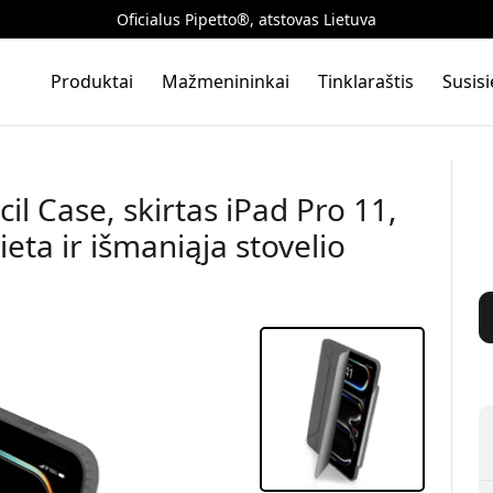
Oficialus Pipetto®, atstovas Lietuva
Produktai
Mažmenininkai
Tinklaraštis
Susis
l Case, skirtas iPad Pro 11,
ieta ir išmaniąja stovelio