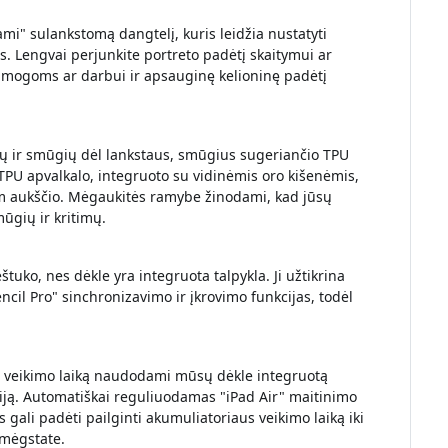
ami" sulankstomą dangtelį, kuris leidžia nustatyti
as. Lengvai perjunkite portreto padėtį skaitymui ar
amogoms ar darbui ir apsauginę kelioninę padėtį
mų ir smūgių dėl lankstaus, smūgius sugeriančio TPU
PU apvalkalo, integruoto su vidinėmis oro kišenėmis,
1 m aukščio. Mėgaukitės ramybe žinodami, kad jūsų
ūgių ir kritimų.
uko, nes dėkle yra integruota talpykla. Ji užtikrina
ncil Pro" sinchronizavimo ir įkrovimo funkcijas, todėl
s veikimo laiką naudodami mūsų dėkle integruotą
iją. Automatiškai reguliuodamas "iPad Air" maitinimo
gali padėti pailginti akumuliatoriaus veikimo laiką iki
ą mėgstate.