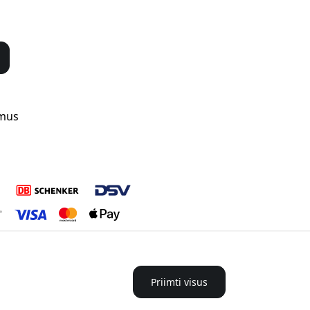
 mus
Priimti visus
Lietuva