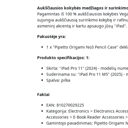
Aukščiausios kokybės medžiagos ir surinkim
Pagamintas iš 100 % aukščiausios kokybės Vegan
sujungia aukščiausią surinkimo kokybę ir rafinu
asmeninį akcentą ir kartu apsaugo jūsų "iPad".
Pakuotėje yra:
1 x "Pipetto Origami No3 Pencil Case" dėkla
Produkto specifikacijos: 1:
Skirta: "iPad Pro 11" (2024) - modelių num
Suderinama su: "iPad Pro 11 M5" (2025) -
Spalva: pilka
Faktai
EAN: 810270029225
Kategorija: Electronics > Electronics Acc
Accessories > E-Book Reader Accessories 
Gamintojo pavadinimas: Pipetto Origami No