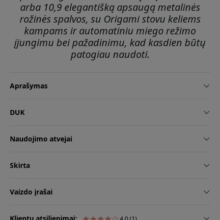
arba 10,9 elegantišką apsaugą metalinės
rožinės spalvos, su Origami stovu keliems
kampams ir automatiniu miego režimo
įjungimu bei pažadinimu, kad kasdien būtų
patogiau naudoti.
Aprašymas
DUK
Naudojimo atvejai
Skirta
Vaizdo įrašai
Klientų atsiliepimai:
4.0 (1)