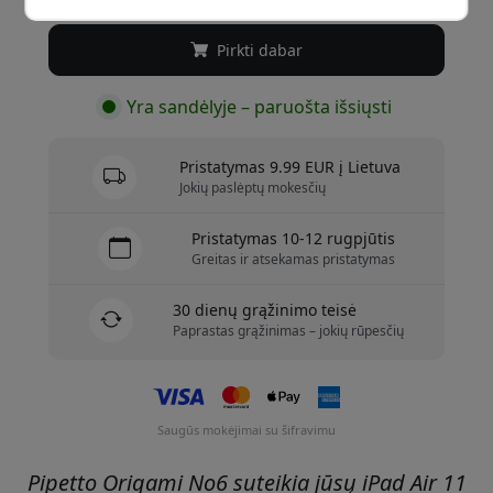
Pirkti dabar
Yra sandėlyje – paruošta išsiųsti
Pristatymas 9.99 EUR į Lietuva
Jokių paslėptų mokesčių
Pristatymas 10-12 rugpjūtis
Greitas ir atsekamas pristatymas
30 dienų grąžinimo teisė
Paprastas grąžinimas – jokių rūpesčių
Saugūs mokėjimai su šifravimu
Pipetto Origami No6 suteikia jūsų iPad Air 11