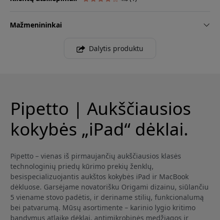
Mažmenininkai
Dalytis produktu
Pipetto | Aukščiausios
kokybės „iPad“ dėklai.
Pipetto – vienas iš pirmaujančių aukščiausios klasės
technologinių priedų kūrimo prekių ženklų,
besispecializuojantis aukštos kokybės iPad ir MacBook
dėkluose. Garsėjame novatorišku Origami dizainu, siūlančiu
5 viename stovo padėtis, ir deriname stilių, funkcionalumą
bei patvarumą. Mūsų asortimente – karinio lygio kritimo
bandymus atlaikę dėklai, antimikrobinės medžiagos ir