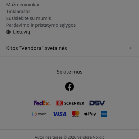
Mažmenininkai
Tinklaraštis
Susisiekite su mumis
Pardavimo ir pristatymo sąlygos
Lietuvių
Kitos "Vendora" svetainės
www.alogic.se
www.clickandgrow.se
Sekite mus
www.paperlike.se
www.herqs.se
www.just-mobile.se
www.nordicsmartlight.se
www.myfirst.se
Autorinės teisės © 2026 Vendora Nordic