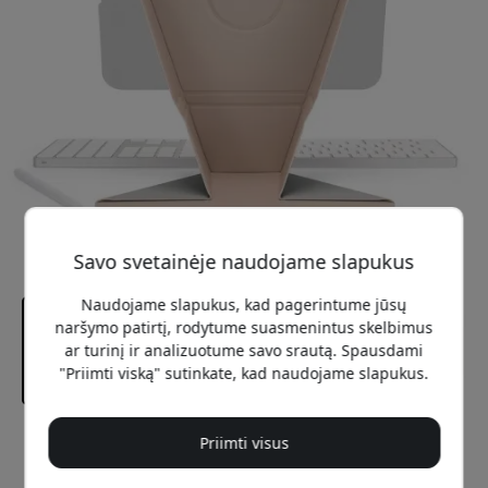
Savo svetainėje naudojame slapukus
Naudojame slapukus, kad pagerintume jūsų
naršymo patirtį, rodytume suasmenintus skelbimus
ar turinį ir analizuotume savo srautą. Spausdami
"Priimti viską" sutinkate, kad naudojame slapukus.
Rekomenduojama kaina
Priimti visus
39.99 EUR