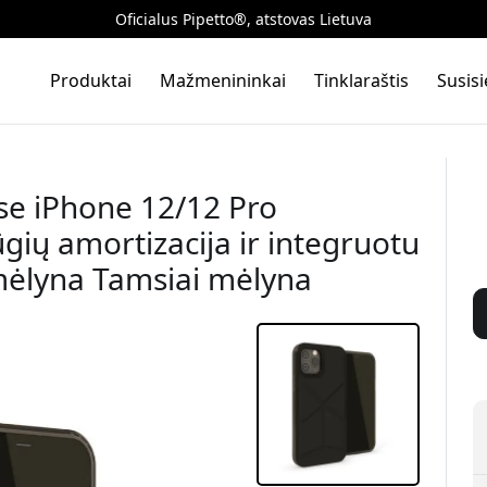
Oficialus Pipetto®, atstovas Lietuva
Produktai
Mažmenininkai
Tinklaraštis
Susis
se iPhone 12/12 Pro
gių amortizacija ir integruotu
 mėlyna Tamsiai mėlyna