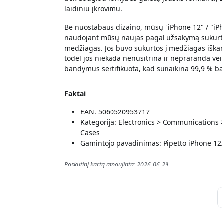
laidiniu įkrovimu.
Be nuostabaus dizaino, mūsų "iPhone 12" / "iP
naudojant mūsų naujas pagal užsakymą sukurtas
medžiagas. Jos buvo sukurtos į medžiagas iškar
todėl jos niekada nenusitrina ir nepraranda v
bandymus sertifikuota, kad sunaikina 99,9 % bak
Faktai
EAN: 5060520953717
Kategorija: Electronics > Communications
Cases
Gamintojo pavadinimas: Pipetto iPhone 12
Paskutinį kartą atnaujinta: 2026-06-29