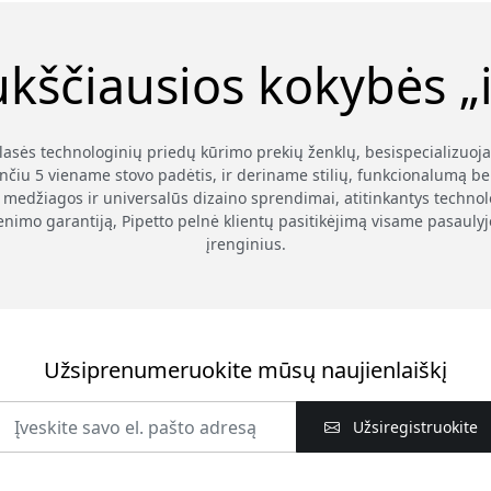
ukščiausios kokybės „i
klasės technologinių priedų kūrimo prekių ženklų, besispecializuoj
nčiu 5 viename stovo padėtis, ir deriname stilių, funkcionalumą be
medžiagos ir universalūs dizaino sprendimai, atitinkantys technolog
enimo garantiją, Pipetto pelnė klientų pasitikėjimą visame pasauly
įrenginius.
Užsiprenumeruokite mūsų naujienlaiškį
Užsiregistruokite