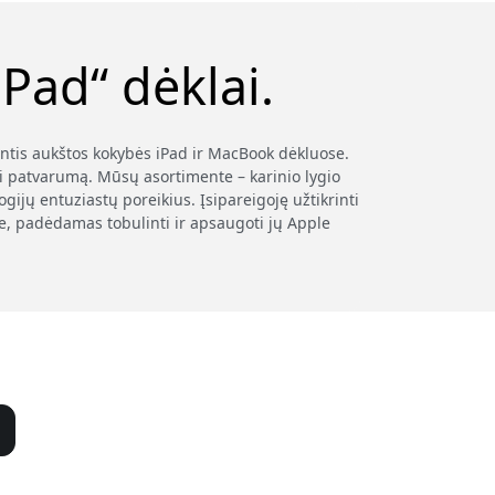
Pad“ dėklai.
antis aukštos kokybės iPad ir MacBook dėkluose.
i patvarumą. Mūsų asortimente – karinio lygio
ijų entuziastų poreikius. Įsipareigoję užtikrinti
je, padėdamas tobulinti ir apsaugoti jų Apple