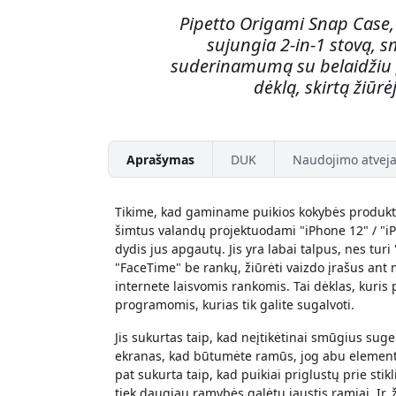
Pipetto Origami Snap Case, 
sujungia 2-in-1 stovą, s
suderinamumą su belaidžiu į
dėklą, skirtą žiūr
Aprašymas
DUK
Naudojimo atveja
Tikime, kad gaminame puikios kokybės produkt
šimtus valandų projektuodami "iPhone 12" / "iP
dydis jus apgautų. Jis yra labai talpus, nes turi
"FaceTime" be rankų, žiūrėti vaizdo įrašus ant mi
internete laisvomis rankomis. Tai dėklas, kuri
programomis, kurias tik galite sugalvoti.
Jis sukurtas taip, kad neįtikėtinai smūgius sug
ekranas, kad būtumėte ramūs, jog abu elementai 
pat sukurta taip, kad puikiai priglustų prie st
tiek daugiau ramybės galėtų jaustis ramiai. Ir,