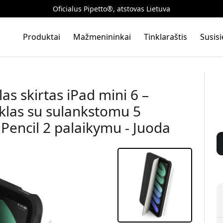
Oficialus Pipetto®, atstovas Lietuva
Produktai
Mažmenininkai
Tinklaraštis
Susis
s skirtas iPad mini 6 –
ėklas su sulankstomu 5
 Pencil 2 palaikymu - Juoda