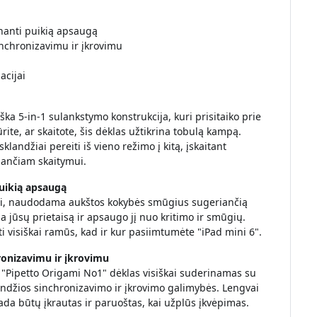
nanti puikią apsaugą
nchronizavimu ir įkrovimu
acijai
ka 5-in-1 sulankstymo konstrukcija, kuri prisitaiko prie
rite, ar skaitote, šis dėklas užtikrina tobulą kampą.
klandžiai pereiti iš vieno režimo į kitą, įskaitant
iančiam skaitymui.
uikią apsaugą
ui, naudodama aukštos kokybės smūgius sugeriančią
jūsų prietaisą ir apsaugo jį nuo kritimo ir smūgių.
ūti visiškai ramūs, kad ir kur pasiimtumėte "iPad mini 6".
ronizavimu ir įkrovimu
 "Pipetto Origami No1" dėklas visiškai suderinamas su
andžios sinchronizavimo ir įkrovimo galimybės. Lengvai
isada būtų įkrautas ir paruoštas, kai užplūs įkvėpimas.