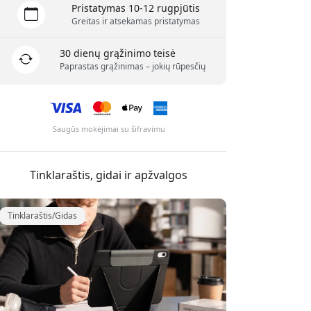
Pristatymas 10-12 rugpjūtis
Greitas ir atsekamas pristatymas
30 dienų grąžinimo teisė
Paprastas grąžinimas – jokių rūpesčių
Saugūs mokėjimai su šifravimu
Tinklaraštis, gidai ir apžvalgos
Tinklaraštis/Gidas