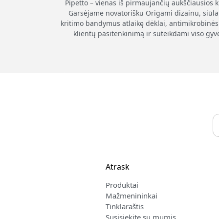
Pipetto – vienas iš pirmaujančių aukščiausios 
Garsėjame novatorišku Origami dizainu, siūla
kritimo bandymus atlaikę dėklai, antimikrobinės 
klientų pasitenkinimą ir suteikdami viso gyv
Atrask
Produktai
Mažmenininkai
Tinklaraštis
Susisiekite su mumis