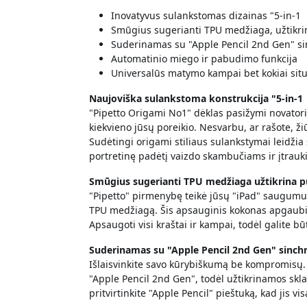
Inovatyvus sulankstomas dizainas "5-in-1
Smūgius sugerianti TPU medžiaga, užtikri
Suderinamas su "Apple Pencil 2nd Gen" si
Automatinio miego ir pabudimo funkcija
Universalūs matymo kampai bet kokiai situ
Naujoviška sulankstoma konstrukcija "5-in-1
"Pipetto Origami No1" dėklas pasižymi novatoriš
kiekvieno jūsų poreikio. Nesvarbu, ar rašote, žiū
Sudėtingi origami stiliaus sulankstymai leidžia s
portretinę padėtį vaizdo skambučiams ir įtrauk
Smūgius sugerianti TPU medžiaga užtikrina p
"Pipetto" pirmenybę teikė jūsų "iPad" saugum
TPU medžiagą. Šis apsauginis kokonas apgaubia 
Apsaugoti visi kraštai ir kampai, todėl galite b
Suderinamas su "Apple Pencil 2nd Gen" sinch
Išlaisvinkite savo kūrybiškumą be kompromisų.
"Apple Pencil 2nd Gen", todėl užtikrinamos skl
pritvirtinkite "Apple Pencil" pieštuką, kad jis v