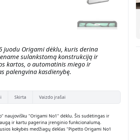
6 juodu Origami dėklu, kuris derina
iename sulankstomą konstrukciją ir
os kartos, o automatinis miego ir
s palengvina kasdienybę.
i
Skirta
Vaizdo įrašai
to" naujovišku "Origami No1" dėklu. Šis sudėtingas ir
augą ir kartu pagerina įrenginio funkcionalumą.
iausios kokybės medžiagų dėklas "Pipetto Origami No1