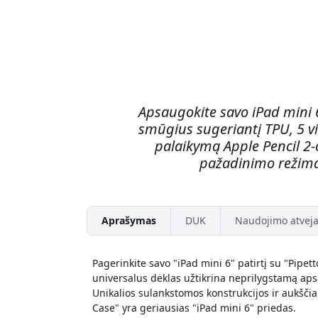
Apsaugokite savo iPad mini 
smūgius sugeriantį TPU, 5 v
palaikymą Apple Pencil 2-
pažadinimo režima
Aprašymas
DUK
Naudojimo atveja
Pagerinkite savo "iPad mini 6" patirtį su "Pipet
universalus dėklas užtikrina neprilygstamą aps
Unikalios sulankstomos konstrukcijos ir aukšč
Case" yra geriausias "iPad mini 6" priedas.