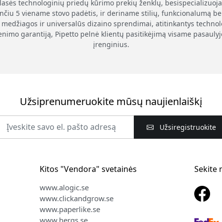
klasės technologinių priedų kūrimo prekių ženklų, besispecializuoj
nčiu 5 viename stovo padėtis, ir deriname stilių, funkcionalumą be
medžiagos ir universalūs dizaino sprendimai, atitinkantys technolog
enimo garantiją, Pipetto pelnė klientų pasitikėjimą visame pasauly
įrenginius.
Užsiprenumeruokite mūsų naujienlaiškį
Užsiregistruokite
Kitos "Vendora" svetainės
Sekite
www.alogic.se
www.clickandgrow.se
www.paperlike.se
www.herqs.se