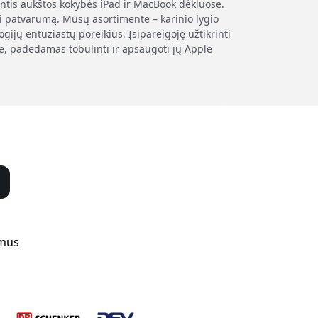
antis aukštos kokybės iPad ir MacBook dėkluose.
i patvarumą. Mūsų asortimente – karinio lygio
ijų entuziastų poreikius. Įsipareigoję užtikrinti
je, padėdamas tobulinti ir apsaugoti jų Apple
 mus