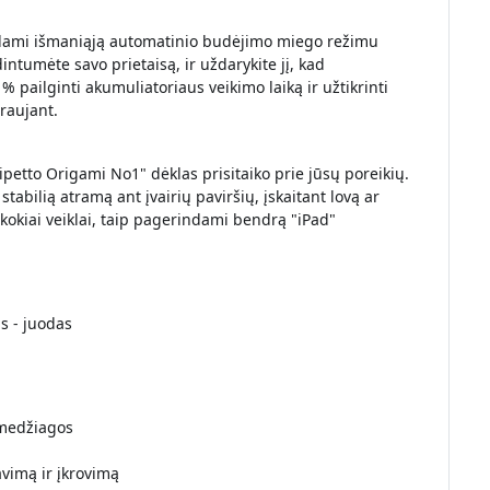
odami išmaniąją automatinio budėjimo miego režimu
intumėte savo prietaisą, ir uždarykite jį, kad
% pailginti akumuliatoriaus veikimo laiką ir užtikrinti
raujant.
ipetto Origami No1" dėklas prisitaiko prie jūsų poreikių.
tabilią atramą ant įvairių paviršių, įskaitant lovą ar
okiai veiklai, taip pagerindami bendrą "iPad"
s - juodas
 medžiagos
avimą ir įkrovimą