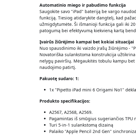
Automatinio miego ir pabudimo funkcija
Saugokite savo "iPad" bateriją be vargo naud
funkciją. Tiesiog atidarykite dangtelį, kad pažad
užmigdytumėte. Ši išmanioji funkcija gali iki 20 
patogumą bei efektyvumą kiekvieną kartą bend
Įvairūs žiūrėjimo kampai bet kokiai situacijai
Nuo spausdinimo iki vaizdo įrašų žiūrėjimo - "P
Novatoriška sulankstoma konstrukcija užtikrina s
nelygų paviršių. Mėgaukitės tobulu kampu bet k
naudojimo patirtį.
Pakuotę sudaro: 1:
1x "Pipetto iPad mini 6 Origami No1" dėkla
Produkto specifikacijos:
A2567, A2568, A2569.
Pagamintas iš smūgius sugeriančios TPU
Turi 5-in-1 sulankstomą dizainą
Palaiko "Apple Pencil 2nd Gen" sinchroniz