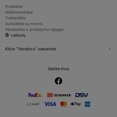
Produktai
Mažmenininkai
Tinklaraštis
Susisiekite su mumis
Pardavimo ir pristatymo sąlygos
Lietuvių
Kitos "Vendora" svetainės
www.alogic.se
www.clickandgrow.se
Sekite mus
www.paperlike.se
www.herqs.se
www.just-mobile.se
www.nordicsmartlight.se
www.myfirst.se