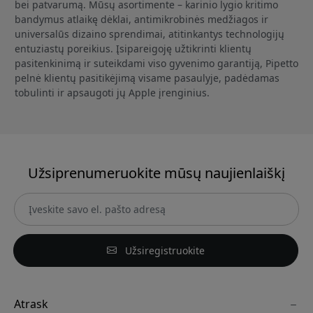
bei patvarumą. Mūsų asortimente – karinio lygio kritimo
bandymus atlaikę dėklai, antimikrobinės medžiagos ir
universalūs dizaino sprendimai, atitinkantys technologijų
entuziastų poreikius. Įsipareigoję užtikrinti klientų
pasitenkinimą ir suteikdami viso gyvenimo garantiją, Pipetto
pelnė klientų pasitikėjimą visame pasaulyje, padėdamas
tobulinti ir apsaugoti jų Apple įrenginius.
Užsiprenumeruokite mūsų naujienlaiškį
Užsiregistruokite
Atrask